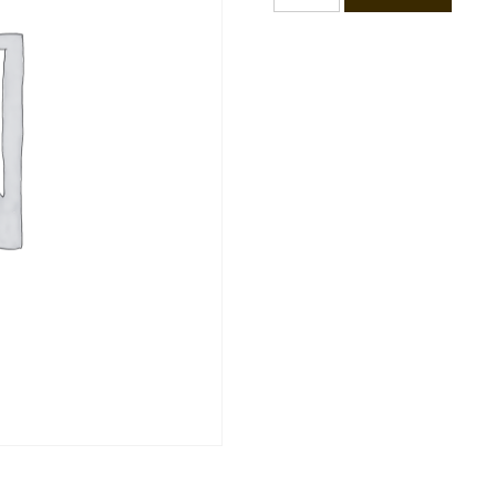
של
קורס
מיינדפולנס
8
מפגשים