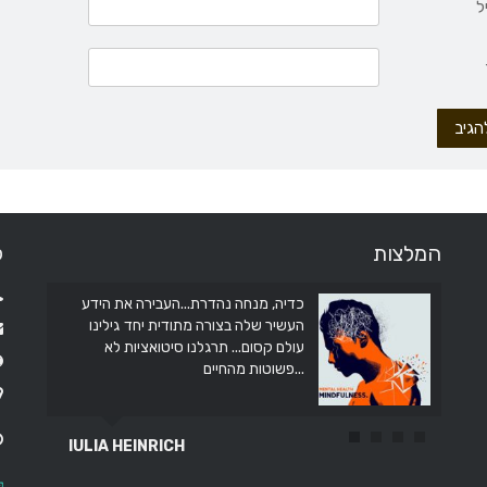
ל
המלצות
ל
כדיה, מנחה נהדרת...העבירה את הידע
את עוזרת ממש תודה לך על המדיטציה
שעשית איתנו בכיתה תודה
העשיר שלה בצורה מתודית יחד גילינו
עולם קסום... תרגלנו סיטואציות לא
פשוטות מהחיים...
IULIA HEINRICH
אברהים סרור