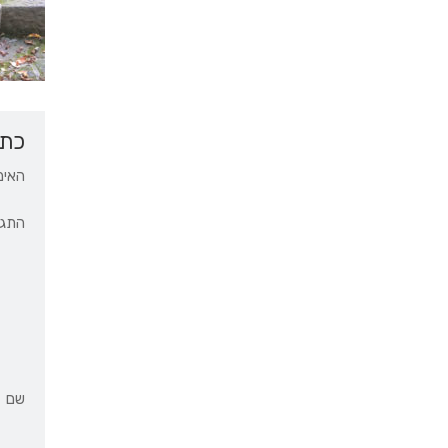
כתי
האימ
התגו
שם