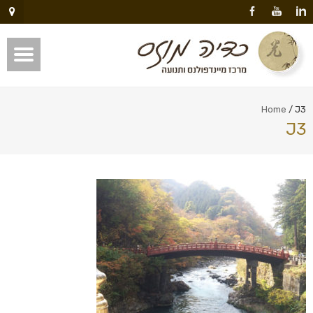
Home
/
J3
J3