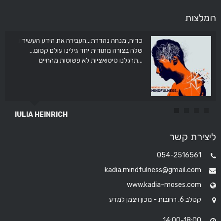
המלצות
כדיה, מנחה נהדרת...העבירה את הידע העשיר
את עוזרת ממש תודה לך על המדיטציה שעשית
איתנו בכיתה תודה
שלה בצורה מתודית יחד גילינו עולם קסום...
תרגלנו סיטואציות לא פשוטות מהחיים...
IULIA HEINRICH
אברהים סרור
ליצירת קשר
054-2516561
kadia.mindfulness@gmail.com
www.kadia-moses.com
קטלב 6, רחובות - מכון ויצמן למדע
14:00-18:00