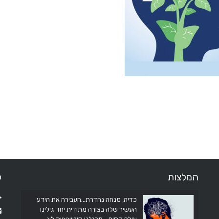
המלצות
ל
כדיה, מנחה נהדרת...העבירה את הידע
את עוזרת ממש תודה לך על המדיטציה
שעשית איתנו בכיתה תודה
העשיר שלה בצורה מתודית יחד גילינו