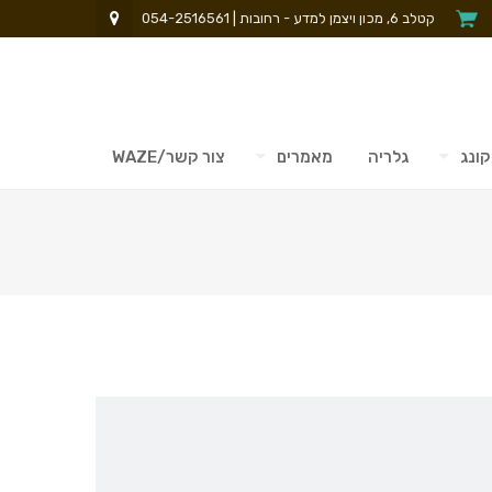
קטלב 6, מכון ויצמן למדע - רחובות | 054-2516561
קונג
גלריה
מאמרים
צור קשר/WAZE