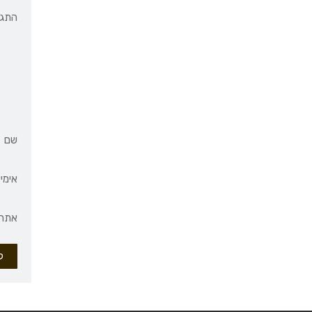
התגו
שם
אימיי
אתר