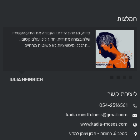
המלצות
כדיה, מנחה נהדרת...העבירה את הידע העשיר
את עוזרת ממש תודה לך על המדיטציה שעשית
איתנו בכיתה תודה
שלה בצורה מתודית יחד גילינו עולם קסום...
תרגלנו סיטואציות לא פשוטות מהחיים...
IULIA HEINRICH
אברהים סרור
ליצירת קשר
054-2516561
kadia.mindfulness@gmail.com
www.kadia-moses.com
קטלב 6, רחובות - מכון ויצמן למדע