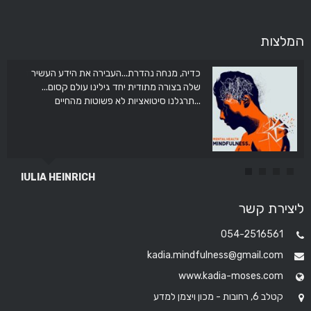
המלצות
כדיה, מנחה נהדרת...העבירה את הידע העשיר
את עוזרת ממש תודה לך על המדיטציה שעשית
איתנו בכיתה תודה
שלה בצורה מתודית יחד גילינו עולם קסום...
תרגלנו סיטואציות לא פשוטות מהחיים...
IULIA HEINRICH
אברהים סרור
ליצירת קשר
054-2516561
kadia.mindfulness@gmail.com
www.kadia-moses.com
קטלב 6, רחובות - מכון ויצמן למדע