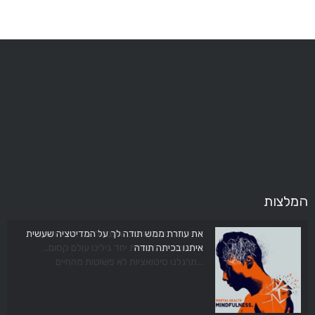
המלצות
כדיה, מנחה נהדרת...העבירה את הידע העשיר
את עוזרת ממש תודה לך על המדיטציה שעשית
איתנו בכיתה תודה
שלה בצורה מתודית יחד גילינו עולם קסום...
תרגלנו סיטואציות לא פשוטות מהחיים...