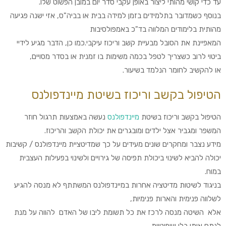
עד כדי קושי מהותי ליצור באופן עקבי סדר יום במובן הפשוט שלו.
בנוסף כשמדובר בתלמידים בזמן למידה בבית או בביה"ס, אזי ישנה פגיעה
מהותית בלימודים המלווה בד"כ באמפולסיבות
המאפיינת את הסובל מבעיית קשב וריכוז עיקבי.כמו כן, הדבר מגיע לידיי
ביטוי לרוב כשצריך לטפל בכמה משימות בו זמנית או בסדר מסויים,
או להקשיב לחומר הנלמד בשיעור.
הטיפול בקשב וריכוז בשיטת מיינדפולנס
הטיפול בקשב וריכוז בשיטת
מיינדפולנס
נעשה באמצעות תרגול חוזר
המשפר ומגביר אצל ילדים ומובגרים את יכולת הקשב והריכוז.
מידע נצבר ומחקרים שונים מעידים על כך שמדיטציית מיינדפולנס / קשיבות
יכולה להביא לשינוי ביכולת תפיסה של גירויים ולשינוי בפעילות העצבית
במוח.
בניגוד לשיטות מדיטציה אחרות במיינדפולנס המשתתף לא מנסה להגיע
לשלווה פנימית והארות פנימיות,
אלא השיטה מנסה לרכז את כל תשומת ליבו של האדם להווה על מנת